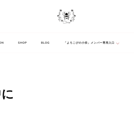
ON
SHOP
BLOG
「よろこびの小径」メンバー専用入口
中に