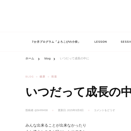
へ
ス
キ
shrim
ッ
shrim
プ
7か月プログラム「よろこびの小径」
LESSON
SESSI
ホーム
blog
いつだって成長の中に
BLOG
健康
発達
いつだって成長の
(い
投稿者:
@SHRIM38
更新日:
2025年9月8日
コメントをどうぞ
つ
だ
っ
て
みんな出来ることが出来なかったり
成