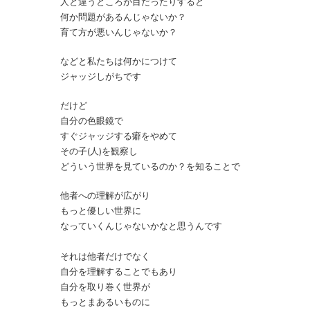
人と違うところが目だったりすると
長
の
何か問題があるんじゃないか？
中
に)
育て方が悪いんじゃないか？
などと私たちは何かにつけて
ジャッジしがちです
だけど
自分の色眼鏡で
すぐジャッジする癖をやめて
その子(人)を観察し
どういう世界を見ているのか？を知ることで
他者への理解が広がり
もっと優しい世界に
なっていくんじゃないかなと思うんです
それは他者だけでなく
自分を理解することでもあり
自分を取り巻く世界が
もっとまあるいものに