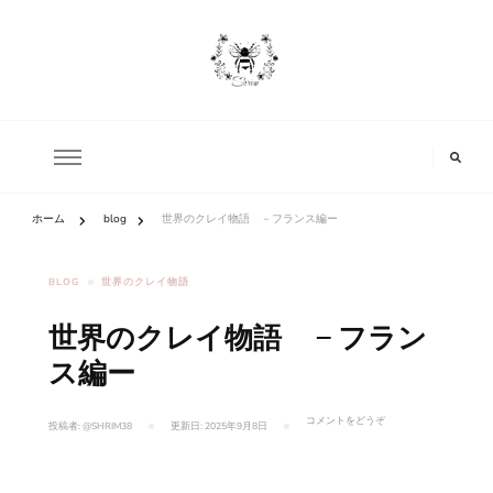
へ
ス
キ
shrim
ッ
shrim
プ
ホーム
blog
世界のクレイ物語 －フランス編ー
BLOG
世界のクレイ物語
世界のクレイ物語 －フラン
ス編ー
(世
コメントをどうぞ
投稿者:
@SHRIM38
更新日:
2025年9月8日
界
の
ク
レ
イ