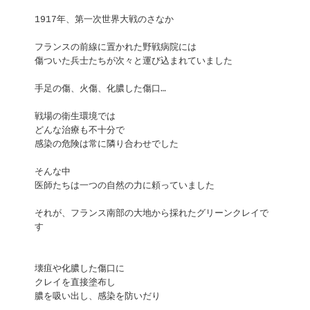
物
語
1917年、第一次世界大戦のさなか
－
フ
ラ
ン
フランスの前線に置かれた野戦病院には
ス
傷ついた兵士たちが次々と運び込まれていました
編
ー)
手足の傷、火傷、化膿した傷口…
戦場の衛生環境では
どんな治療も不十分で
感染の危険は常に隣り合わせでした
そんな中
医師たちは一つの自然の力に頼っていました
それが、フランス南部の大地から採れたグリーンクレイで
す
壊疽や化膿した傷口に
クレイを直接塗布し
膿を吸い出し、感染を防いだり